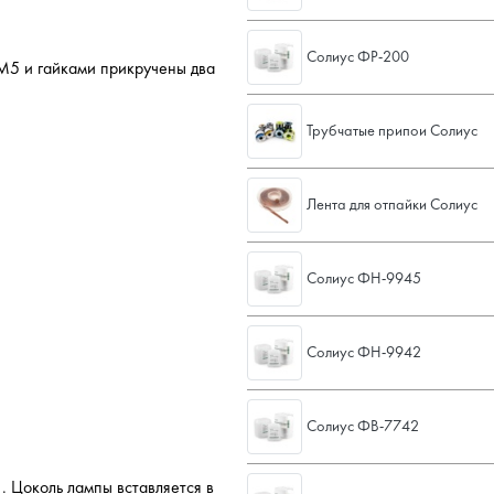
Солиус ФР-200
 М5 и гайками прикручены два
Трубчатые припои Солиус
Лента для отпайки Солиус
Солиус ФН-9945
Солиус ФН-9942
Солиус ФВ-7742
. Цоколь лампы вставляется в