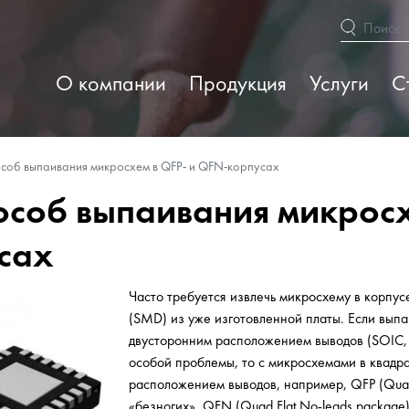
О компании
Продукция
Услуги
С
соб выпаивания микросхем в QFP- и QFN-корпусах
особ выпаивания микросх
сах
Часто требуется извлечь микросхему в корпус
(SMD) из уже изготовленной платы. Если вып
двусторонним расположением выводов (SOIC, S
особой проблемы, то с микросхемами в квадр
расположением выводов, например, QFP (Quad
«безногих», QFN (Quad Flat No-leads package)