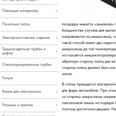
Паяльные материалы
Печатные платы
площадок имеется «земляная» 
большинстве случаев для выпаи
направляется на микросхему, и
Электромонтажные изделия
такой способ имеет два недоста
Термоусадочные трубки и
микросхемы до той температуры
муфты
это касается микроконтроллеро
обратную сторону платы для ее
Стеклоармированные трубки
стороны платы должен быть нас
запах.
Услуги
В статье приводится альтерна
для фары автомобиля. При этом
Химия для электроники
со стороны микросхемы нагрева
галогеновой лампы на порядок (
Разъемы и крепеж
поэтому достаточно дешева. Ни