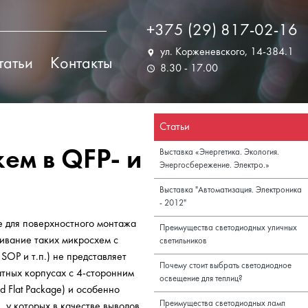
+375 (29) 817-02-16
ул. Корженевского, 14-384.1
татьи
Контакты
8.30 - 17.00
Статьи
ем в QFP- и
Выставка «Энергетика. Экология.
Энергосбережение. Электро.»
Выставка "Автоматизация. Электроника
- 2012"
е для поверхностного монтажа
Преимущества светодиодных уличных
аивание таких микросхем с
светильников
OP и т.п.) не представляет
Почему стоит выбрать светодиодное
атных корпусах с 4-сторонним
освещение для теплиц?
 Flat Package) и особенно
Преимущества светодиодных ламп
, у которых в качестве выводов