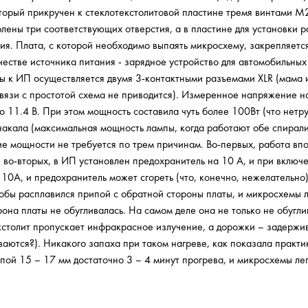
торый прикручен к стеклотекстолитовой пластине тремя винтами М2
лены три соответствующих отверстия, а в пластине для установки 
ия. Плата, с которой необходимо выпаять микросхему, закрепляетс
естве источника питания - зарядное устройство для автомобильны
ы к ИП осуществляется двумя 3-контактными разъемами XLR (мама 
вязи с простотой схема не приводится). Измеренное напряжение н
о 11.4 В. При этом мощность составила чуть более 100Вт (что нетру
накала (максимальная мощность лампы, когда работают обе спирали
ие мощности не требуется по трем причинам. Во-первых, работа вп
 во-вторых, в ИП установлен предохранитель на 10 А, и при включ
10А, и предохранитель может сгореть (что, конечно, нежелательно),
тобы расплавился припой с обратной стороны платы, и микросхемы л
рона платы не обугливалась. На самом деле она не только не обугл
кстолит пропускает инфракрасное излучение, а дорожки – задержив
ваются?). Никакого запаха при таком нагреве, как показала практи
пой 15 – 17 мм достаточно 3 – 4 минут прогрева, и микросхемы л