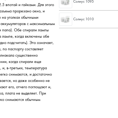
Солиус 1095
.5 впотай и гайками. Для этого
разъема прорезано окно, и
я на уголках обычными
Солиус 1010
х аккумуляторов с максимальным
и папа). Обе спирали лампы
а лампе, когда включены обе
дно подсчитать). Это означает,
, по паспорту составляет
олнакала существенно
ении, когда спирали еще
 и, в-третьих, температура
егко снимаются, и достаточно
ивается, но даже особенно не
ают его, отчего поглощают и,
ка, плата не выделяет. При
егко снимаются обычным