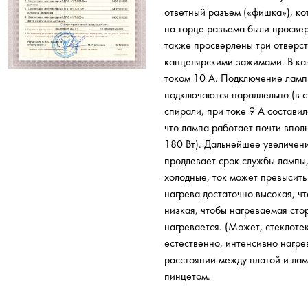
ответный разъем («фишка»), ко
на торце разъема были просвер
также просверлены три отверст
канцелярскими зажимами. В кач
током 10 А. Подключение ламп
подключаются параллельно (в с
спирали, при токе 9 А составил
что лампа работает почти впол
180 Вт). Дальнейшее увеличен
продлевает срок службы лампы,
холодные, ток может превысить 
нагрева достаточно высокая, ч
низкая, чтобы нагреваемая сто
нагревается. (Может, стеклоте
естественно, интенсивно нагре
расстоянии между платой и лам
пинцетом.