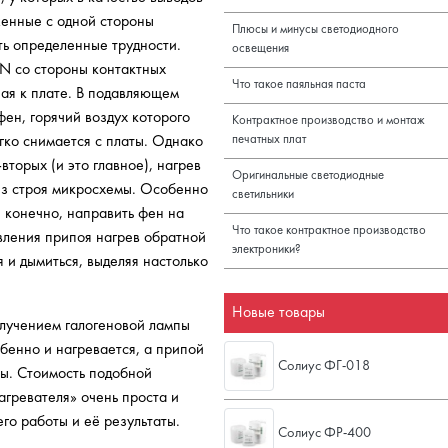
женные с одной стороны
Плюсы и минусы светодиодного
ть определенные трудности.
освещения
FN со стороны контактных
Что такое паяльная паста
ая к плате. В подавляющем
ен, горячий воздух которого
Контрактное производство и монтаж
гко снимается с платы. Однако
печатных плат
вторых (и это главное), нагрев
Оригинальные светодиодные
 из строя микросхемы. Особенно
светильники
 конечно, направить фен на
Что такое контрактное производство
вления припоя нагрев обратной
электроники?
 и дымиться, выделяя настолько
Новые товары
злучением галогеновой лампы
обенно и нагревается, а припой
Солиус ФГ-018
ты. Стоимость подобной
агревателя» очень проста и
го работы и её результаты.
Солиус ФР-400