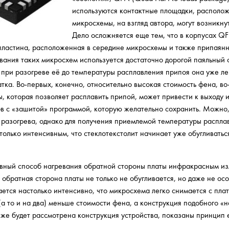
используются контактные площадки, располо
микросхемы, на взгляд автора, могут возникну
Дело осложняется еще тем, что в корпусах Q
пластина, расположенная в середине микросхемы и также припаянн
вания таких микросхем используется достаточно дорогой паяльный ф
 при разогреве её до температуры расплавления припоя она уже ле
тка. Во-первых, конечно, относительно высокая стоимость фена, во-
, которая позволяет расплавить припой, может привести к выходу
в с «зашитой» программой, которую желательно сохранить. Можно,
 разогрева, однако для получения приемлемой температуры распла
только интенсивным, что стеклотекстолит начинает уже обугливаться
тивный способ нагревания обратной стороны платы инфракрасным и
 обратная сторона платы не только не обугливается, но даже не ос
ется настолько интенсивно, что микросхема легко снимается с пла
а то и на два) меньше стоимости фена, а конструкция подобного «н
же будет рассмотрена конструкция устройства, показаны принцип е