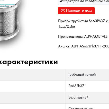
менеджеров по телефонам в к
Напишите нам
Припой трубчатый Sn63Pb37 с
1мм/0.5кг
Производитель: ALPHAMETALS
Аналог: ALPHASn63Pb37FT-20
характеристики
Трубчатый припой
Sn63Pb37
Безотмывный