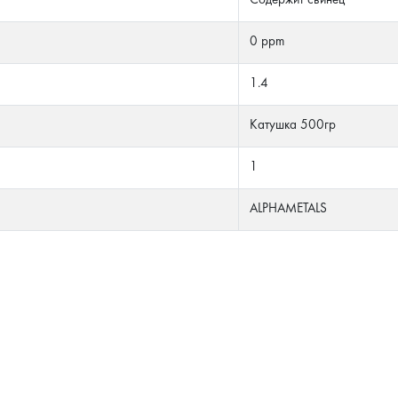
Содержит свинец
0 ppm
1.4
Катушка 500гр
1
ALPHAMETALS