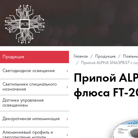
Продукция
Главная
Продукция
Паяльны
Припой ALPHA SN63PB37 с со
Светодиодное освещение
Припой AL
Светильники специального
назначения
флюса FT-2
Датчики управления
освещением
Декоративная иллюминация
Алюминиевый профиль и
светодиодные модули