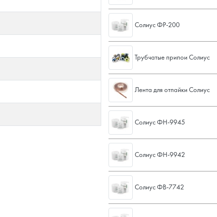
Солиус ФР-200
Трубчатые припои Солиус
Лента для отпайки Солиус
Солиус ФН-9945
Солиус ФН-9942
Солиус ФВ-7742