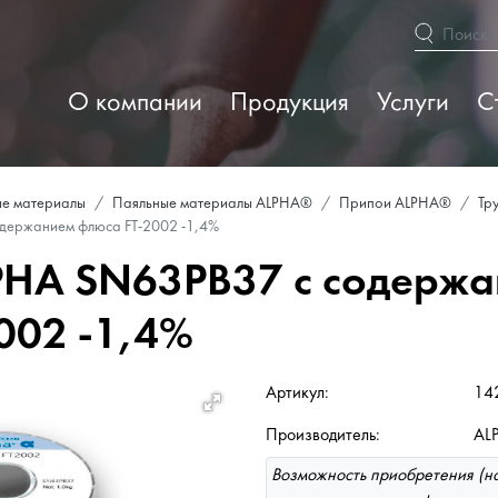
О компании
Продукция
Услуги
С
е материалы
Паяльные материалы ALPHA®
Припои ALPHA®
Тр
держанием флюса FT-2002 -1,4%
PHA SN63PB37 с содерж
002 -1,4%
Артикул:
14
Производитель:
AL
Возможность приобретения (на