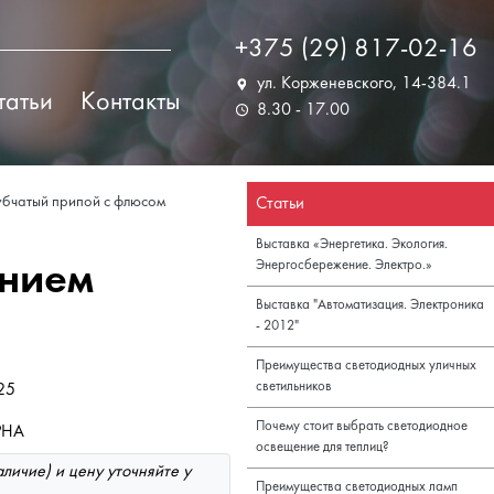
+375 (29) 817-02-16
ул. Корженевского, 14-384.1
татьи
Контакты
8.30 - 17.00
убчатый припой с флюсом
Статьи
Выставка «Энергетика. Экология.
анием
Энергосбережение. Электро.»
Выставка "Автоматизация. Электроника
- 2012"
Преимущества светодиодных уличных
светильников
25
Почему стоит выбрать светодиодное
PHA
освещение для теплиц?
личие) и цену уточняйте у
Преимущества светодиодных ламп