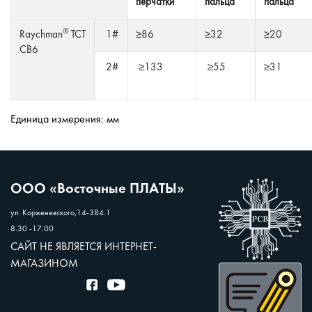
перчатки
пальца
пальца
®
Raychman
ТСТ
1#
≥86
≥32
≥20
СВ6
2#
≥133
≥55
≥31
Единица измерения: мм
ООО «Восточные ПЛАТЫ»
ул. Корженевского,14-384.1
8.30 -17.00
САЙТ НЕ ЯВЛЯЕТСЯ ИНТЕРНЕТ-
МАГАЗИНОМ