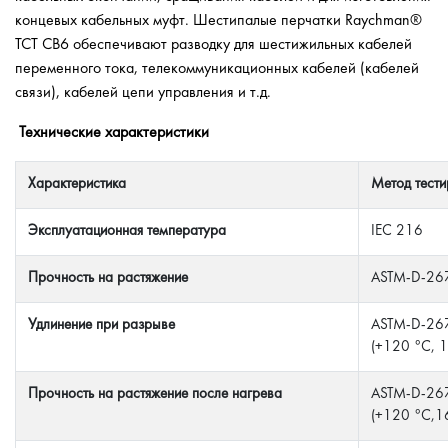
концевых кабельных муфт. Шестипалые перчатки Raychman®
ТСТ СВ6 обеспечивают разводку для шестижильных кабелей
переменного тока, телекоммуникационных кабелей (кабелей
связи), кабелей цепи управления и т.д.
Технические характеристики
Характеристика
Метод тести
Эксплуатационная температура
IEC 216
Прочность на растяжение
ASTM-D-26
Удлинение при разрыве
ASTM-D-26
(+120 °С, 1
Прочность на растяжение после нагрева
ASTM-D-26
(+120 °С,1