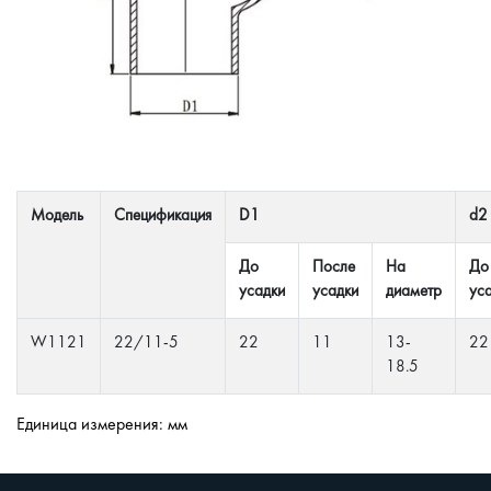
Модель
Спецификация
D1
d2
До
После
На
До
усадки
усадки
диаметр
ус
W1121
22/11-5
22
11
13-
22
18.5
Единица измерения: мм